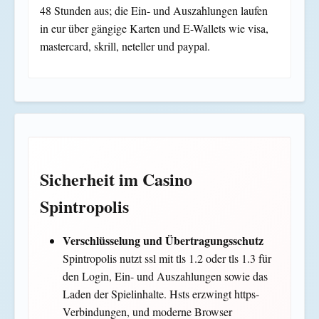
48 Stunden aus; die Ein- und Auszahlungen laufen
in eur über gängige Karten und E-Wallets wie visa,
mastercard, skrill, neteller und paypal.
Sicherheit im Casino
Spintropolis
Verschlüsselung und Übertragungsschutz
Spintropolis nutzt ssl mit tls 1.2 oder tls 1.3 für
den Login, Ein- und Auszahlungen sowie das
Laden der Spielinhalte. Hsts erzwingt https-
Verbindungen, und moderne Browser