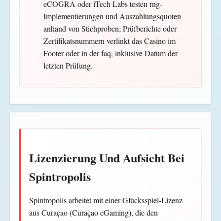
eCOGRA oder iTech Labs testen rng-
Implementierungen und Auszahlungsquoten
anhand von Stichproben; Prüfberichte oder
Zertifikatsnummern verlinkt das Casino im
Footer oder in der faq, inklusive Datum der
letzten Prüfung.
Lizenzierung Und Aufsicht Bei
Spintropolis
Spintropolis arbeitet mit einer Glücksspiel-Lizenz
aus Curaçao (Curaçao eGaming), die den