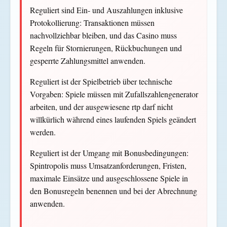
Reguliert sind Ein- und Auszahlungen inklusive
Protokollierung: Transaktionen müssen
nachvollziehbar bleiben, und das Casino muss
Regeln für Stornierungen, Rückbuchungen und
gesperrte Zahlungsmittel anwenden.
Reguliert ist der Spielbetrieb über technische
Vorgaben: Spiele müssen mit Zufallszahlengenerator
arbeiten, und der ausgewiesene rtp darf nicht
willkürlich während eines laufenden Spiels geändert
werden.
Reguliert ist der Umgang mit Bonusbedingungen:
Spintropolis muss Umsatzanforderungen, Fristen,
maximale Einsätze und ausgeschlossene Spiele in
den Bonusregeln benennen und bei der Abrechnung
anwenden.