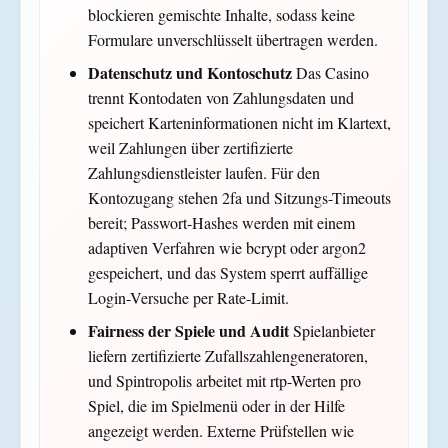
blockieren gemischte Inhalte, sodass keine
Formulare unverschlüsselt übertragen werden.
Datenschutz und Kontoschutz
Das Casino
trennt Kontodaten von Zahlungsdaten und
speichert Karteninformationen nicht im Klartext,
weil Zahlungen über zertifizierte
Zahlungsdienstleister laufen. Für den
Kontozugang stehen 2fa und Sitzungs-Timeouts
bereit; Passwort-Hashes werden mit einem
adaptiven Verfahren wie bcrypt oder argon2
gespeichert, und das System sperrt auffällige
Login-Versuche per Rate-Limit.
Fairness der Spiele und Audit
Spielanbieter
liefern zertifizierte Zufallszahlengeneratoren,
und Spintropolis arbeitet mit rtp-Werten pro
Spiel, die im Spielmenü oder in der Hilfe
angezeigt werden. Externe Prüfstellen wie