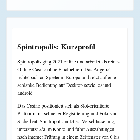
Spintropolis: Kurzprofil
Spintropolis ging 2021 online und arbeitet als reines
Online-Casino ohne Filialbetrieb. Das Angebot
richtet sich an Spieler in Europa und setzt auf eine
schlanke Bedienung auf Desktop sowie ios und
android.
Das Casino positioniert sich als Slot-orientierte
Plattform mit schneller Registrierung und Fokus auf
Sicherheit. Spintropolis nutzt ssl-Verschlüsselung,
unterstützt 2fa im Konto und führt Auszahlungen
nach interner Prüfung in einem Zeitfenster von 0 bis