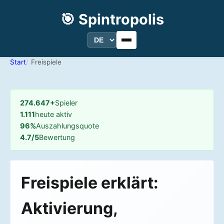
🎯 Spintropolis
Start
Freispiele
274.647+
Spieler
1.111
heute aktiv
96%
Auszahlungsquote
4.7/5
Bewertung
Freispiele erklärt:
Aktivierung,