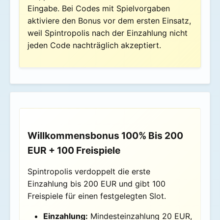
Eingabe. Bei Codes mit Spielvorgaben
aktiviere den Bonus vor dem ersten Einsatz,
weil Spintropolis nach der Einzahlung nicht
jeden Code nachträglich akzeptiert.
Willkommensbonus 100% Bis 200
EUR + 100 Freispiele
Spintropolis verdoppelt die erste
Einzahlung bis 200 EUR und gibt 100
Freispiele für einen festgelegten Slot.
Einzahlung:
Mindesteinzahlung 20 EUR,