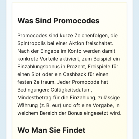
Was Sind Promocodes
Promocodes sind kurze Zeichenfolgen, die
Spintropolis bei einer Aktion freischaltet.
Nach der Eingabe im Konto werden damit
konkrete Vorteile aktiviert, zum Beispiel ein
Einzahlungsbonus in Prozent, Freispiele für
einen Slot oder ein Cashback für einen
festen Zeitraum. Jeder Promocode hat
Bedingungen: Gültigkeitsdatum,
Mindestbetrag für die Einzahlung, zulässige
Währung (z. B. eur) und oft eine Vorgabe, in
welchem Bereich der Bonus eingesetzt wird.
Wo Man Sie Findet