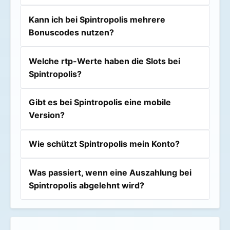
Kann ich bei Spintropolis mehrere
Bonuscodes nutzen?
Welche rtp-Werte haben die Slots bei
Spintropolis?
Gibt es bei Spintropolis eine mobile
Version?
Wie schützt Spintropolis mein Konto?
Was passiert, wenn eine Auszahlung bei
Spintropolis abgelehnt wird?