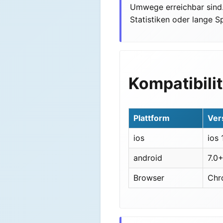
Umwege erreichbar sind. 
Statistiken oder lange S
Kompatibili
Plattform
Ver
ios
ios
android
7.0
Browser
Chr