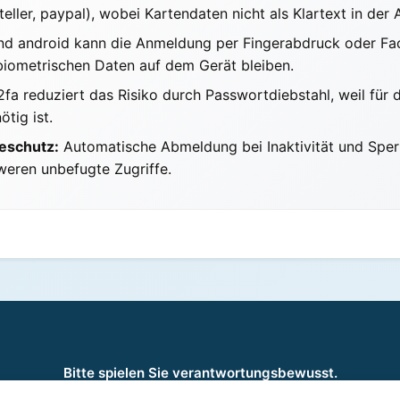
eteller, paypal), wobei Kartendaten nicht als Klartext in de
nd android kann die Anmeldung per Fingerabdruck oder Fa
biometrischen Daten auf dem Gerät bleiben.
fa reduziert das Risiko durch Passwortdiebstahl, weil für d
ötig ist.
eschutz:
Automatische Abmeldung bei Inaktivität und Spe
weren unbefugte Zugriffe.
Bitte spielen Sie verantwortungsbewusst.