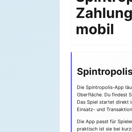
Zahlung
mobil
Spintropoli
Die Spintropolis-App läu
Oberfläche. Du findest Sl
Das Spiel startet direkt
Einsatz- und Transaktio
Die App passt für Spiele
praktisch ist sie bei kur