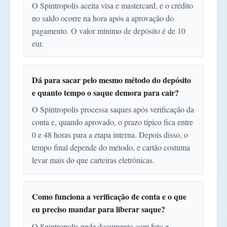
O Spintropolis aceita visa e mastercard, e o crédito
no saldo ocorre na hora após a aprovação do
pagamento. O valor mínimo de depósito é de 10
eur.
Dá para sacar pelo mesmo método do depósito
e quanto tempo o saque demora para cair?
O Spintropolis processa saques após verificação da
conta e, quando aprovado, o prazo típico fica entre
0 e 48 horas para a etapa interna. Depois disso, o
tempo final depende do método, e cartão costuma
levar mais do que carteiras eletrônicas.
Como funciona a verificação de conta e o que
eu preciso mandar para liberar saque?
O Spintropolis pede documento com foto e