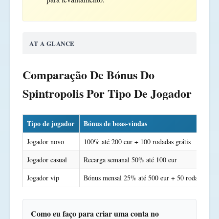
AT A GLANCE
Comparação De Bónus Do
Spintropolis Por Tipo De Jogador
Tipo de jogador
Bónus de boas-vindas
Jogador novo
100% até 200 eur + 100 rodadas grátis
Jogador casual
Recarga semanal 50% até 100 eur
Jogador vip
Bónus mensal 25% até 500 eur + 50 rodadas grát
Como eu faço para criar uma conta no