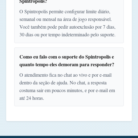
Spintropolis?
O Spintropolis permite configurar limite diário,
semanal ou mensal na área de jogo responsável.
Você também pode pedir autoexclusão por 7 dias,
30 dias ou por tempo indeterminado pelo suporte.
Como eu falo com o suporte do Spintropolis e
quanto tempo eles demoram para responder?
O atendimento fica no chat ao vivo e por e-mail
dentro da seção de ajuda. No chat, a resposta
costuma sair em poucos minutos, e por e-mail em
até 24 horas.