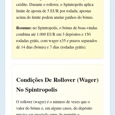
crédito. Durante o rollover, o Spintropolis aplica
limite de aposta de 5 EUR por rodada; apostas
acima do limite podem anular ganhos do bónus.
Resumo:
no Spintropolis, o bónus de boas-vindas
combina até 1.000 EUR em 3 depósitos e 150
rodadas grátis, com wager x35 e prazos separados
de 14 dias (bónus) e 7 dias (rodadas grátis).
Condições De Rollover (Wager)
No Spintropolis
O rollover (wager) é o número de vezes que o
valor do bónus e, em alguns casos, do depósito
precisa ser apostado antes de permitir o