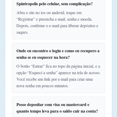
Spintropolis pelo celular, sem complicação?
Abra o site no ios ou android, toque em
“Registrar” e preencha e-mail, senha e moeda.
Depois, confirme o e-mail para liberar depósitos e
saques.
Onde eu encontro o login e como eu recupero a
senha se eu esquecer na hora?
O botão “Entrar” fica no topo da página inicial, e a
opção “Esqueci a senha” aparece na tela de acesso.
Você recebe um link por e-mail para criar uma
nova senha em poucos minutos.
Posso depositar com visa ou mastercard e
quanto tempo leva para o saldo cair na conta?