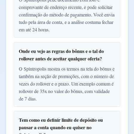
comprovante de endereço recente, e pode solicitar
confirmação do método de pagamento. Você envia
tudo pela área de conta, e a análise costuma fechar
em até 24 horas.
Onde eu vejo as regras do bônus e o tal do
rollover antes de aceitar qualquer oferta?
O Spintropolis mostra os termos na tela do bônus e
também na seção de promoções, com o número de
vezes do rollover e o prazo. Um exemplo comum é
rollover de 35x no valor do bônus, com validade
de 7 dias.
Tem como eu definir limite de depósito ou
pausar a conta quando eu quiser no