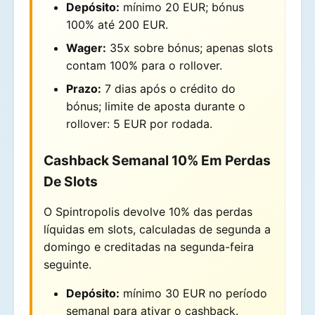
Depósito:
mínimo 20 EUR; bónus
100% até 200 EUR.
Wager:
35x sobre bónus; apenas slots
contam 100% para o rollover.
Prazo:
7 dias após o crédito do
bónus; limite de aposta durante o
rollover: 5 EUR por rodada.
Cashback Semanal 10% Em Perdas
De Slots
O Spintropolis devolve 10% das perdas
líquidas em slots, calculadas de segunda a
domingo e creditadas na segunda-feira
seguinte.
Depósito:
mínimo 30 EUR no período
semanal para ativar o cashback.