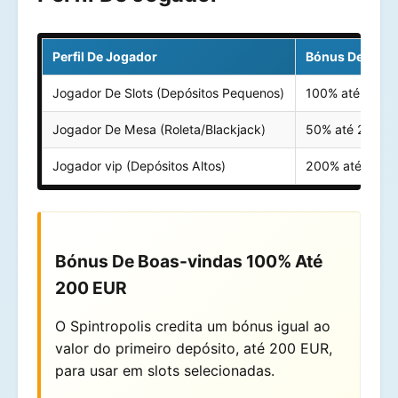
Perfil De Jogador
Bónus De Boas
Jogador De Slots (Depósitos Pequenos)
100% até 100 eu
Jogador De Mesa (Roleta/Blackjack)
50% até 200 eu
Jogador vip (Depósitos Altos)
200% até 1.000
Bónus De Boas-vindas 100% Até
200 EUR
O Spintropolis credita um bónus igual ao
valor do primeiro depósito, até 200 EUR,
para usar em slots selecionadas.