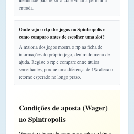
identidade para repor o 2fa e voltar a permitir a
entrada.
Onde vejo o rtp dos jogos no Spintropolis e
como comparo antes de escolher uma slot?
A maioria dos jogos mostra o rtp na ficha de
informações do próprio jogo, dentro do menu de
ajuda. Registe o rtp e compare entre títulos
semelhantes, porque uma diferença de 1% altera o
retorno esperado no longo prazo.
Condições de aposta (Wager)
no Spintropolis
Wager é o número de vezes que o valor do bónus