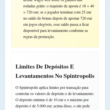
rodadas grátis: o requisito de aposta é 18 × 40
= 720 eur; se o jogador terminar com 25 eur
no saldo do bónus depois de apostar 720 eur
em jogos elegíveis, esse saldo passa a ficar
disponível para levantamento conforme as
regras da promoção.
Limites De Depósitos E
Levantamentos No Spintropolis
O Spintropolis aplica limites por transação para
controlar os valores de depósito e de levantamento.
O depósito mínimo é de 10 eur e o máximo por
depósito é de 5.000 eur; acima disso, o site pede