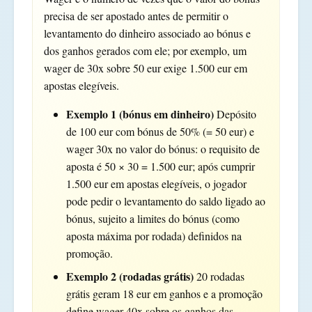
precisa de ser apostado antes de permitir o
levantamento do dinheiro associado ao bónus e
dos ganhos gerados com ele; por exemplo, um
wager de 30x sobre 50 eur exige 1.500 eur em
apostas elegíveis.
Exemplo 1 (bónus em dinheiro)
Depósito
de 100 eur com bónus de 50% (= 50 eur) e
wager 30x no valor do bónus: o requisito de
aposta é 50 × 30 = 1.500 eur; após cumprir
1.500 eur em apostas elegíveis, o jogador
pode pedir o levantamento do saldo ligado ao
bónus, sujeito a limites do bónus (como
aposta máxima por rodada) definidos na
promoção.
Exemplo 2 (rodadas grátis)
20 rodadas
grátis geram 18 eur em ganhos e a promoção
define wager 40x sobre os ganhos das