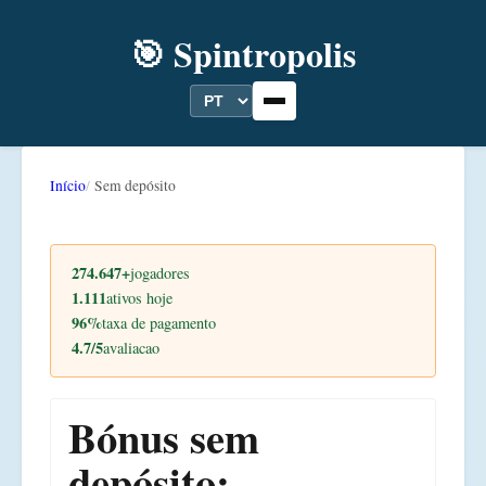
🎯 Spintropolis
Início
Sem depósito
274.647+
jogadores
1.111
ativos hoje
96%
taxa de pagamento
4.7/5
avaliacao
Bónus sem
depósito: