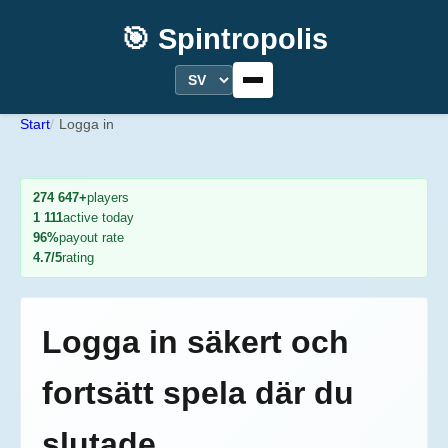
🎯 Spintropolis
Start
Logga in
274 647+
players
1 111
active today
96%
payout rate
4.7/5
rating
Logga in säkert och
fortsätt spela där du
slutade