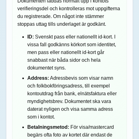
Dokumenten laddas normalt upp i kontots
verifieringsdel och kontrolleras mot uppgifterna
du registrerade. Om något inte stämmer
stoppas uttag tills underlaget är godkänt.
ID:
Svenskt pass eller nationellt id-kort. I
vissa fall godkänns körkort som identitet,
men pass eller nationellt id-kort går
snabbast när båda sidor och hela
dokumentet syns.
Address:
Adressbevis som visar namn
och folkbokföringsadress, till exempel
kontoutdrag från bank, elnätsfaktura eller
myndighetsbrev. Dokumentet ska vara
daterat nyligen och visa samma adress
som i kontot.
Betalningsmetod:
För visa/mastercard
begärs ofta foto av kortet där endast de