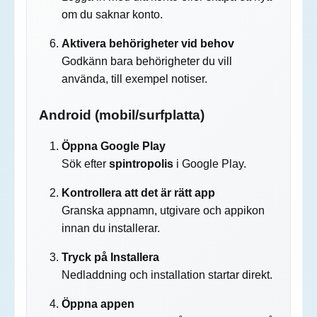
om du saknar konto.
Aktivera behörigheter vid behov
Godkänn bara behörigheter du vill
använda, till exempel notiser.
Android (mobil/surfplatta)
Öppna Google Play
Sök efter
spintropolis
i Google Play.
Kontrollera att det är rätt app
Granska appnamn, utgivare och appikon
innan du installerar.
Tryck på Installera
Nedladdning och installation startar direkt.
Öppna appen