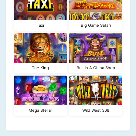
Taxi
Big Game Safari
The King
Bull In A China Shop
Mega Stellar
Wild West 368