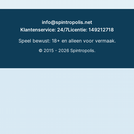
info@spintropolis.net
Klantenservice: 24/7
Licentie: 149212718
Speel bewust: 18+ en alleen voor vermaak.
© 2015 -
2026
Spintropolis.