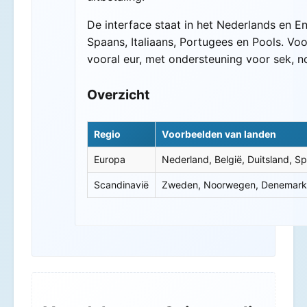
De interface staat in het Nederlands en En
Spaans, Italiaans, Portugees en Pools. Voo
vooral eur, met ondersteuning voor sek, no
Overzicht
Regio
Voorbeelden van landen
Europa
Nederland, België, Duitsland, Spa
Scandinavië
Zweden, Noorwegen, Denemarke