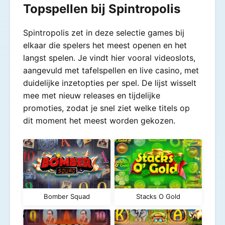
Topspellen bij Spintropolis
Spintropolis zet in deze selectie games bij
elkaar die spelers het meest openen en het
langst spelen. Je vindt hier vooral videoslots,
aangevuld met tafelspellen en live casino, met
duidelijke inzetopties per spel. De lijst wisselt
mee met nieuw releases en tijdelijke
promoties, zodat je snel ziet welke titels op
dit moment het meest worden gekozen.
Bomber Squad
Stacks O Gold