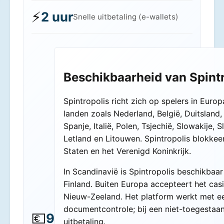
⚡
2 uur
Snelle uitbetaling (e-wallets)
Beschikbaarheid van Spintr
Spintropolis richt zich op spelers in Europ
landen zoals Nederland, België, Duitsland, 
Spanje, Italië, Polen, Tsjechië, Slowakije, 
Letland en Litouwen. Spintropolis blokkee
Staten en het Verenigd Koninkrijk.
In Scandinavië is Spintropolis beschikb
Finland. Buiten Europa accepteert het casi
Nieuw-Zeeland. Het platform werkt met een
documentcontrole; bij een niet-toegestaan 
💶
9
uitbetaling.