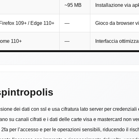
~95 MB
Installazione via ap
Firefox 109+ / Edge 110+
—
Gioco da browser via
hrome 110+
—
Interfaccia ottimizz
spintropolis
ione dei dati con ssl e usa cifratura lato server per credenziali 
sano su canali cifrati e i dati delle carte visa e mastercard non 
2fa per l’accesso e per le operazioni sensibili, riducendo il risc