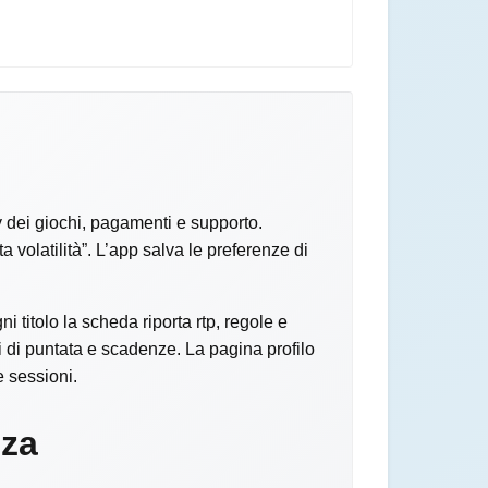
y dei giochi, pagamenti e supporto.
a volatilità”. L’app salva le preferenze di
i titolo la scheda riporta rtp, regole e
 di puntata e scadenze. La pagina profilo
e sessioni.
zza