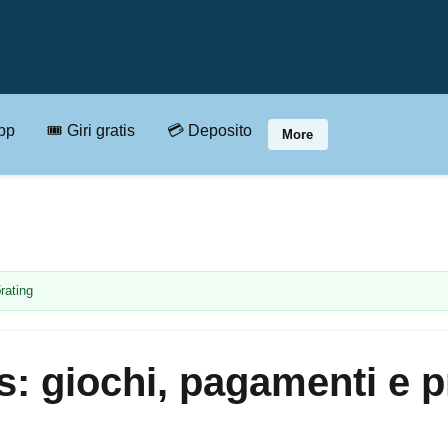
pp
🎟️ Giri gratis
💳 Deposito
More
5
rating
s: giochi, pagamenti e 