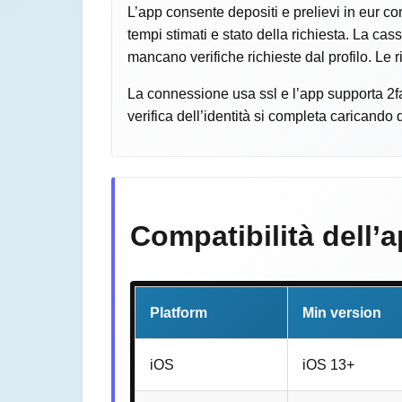
L’app consente depositi e prelievi in eur co
tempi stimati e stato della richiesta. La ca
mancano verifiche richieste dal profilo. Le r
La connessione usa ssl e l’app supporta 2fa
verifica dell’identità si completa caricand
Compatibilità dell’
Platform
Min version
iOS
iOS 13+