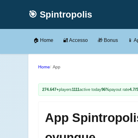
🎯 Spintropolis
🏠 Home
🔐 Accesso
🎁 Bonus
📱 A
Home
App
274.647+
players
1111
active today
96%
payout rate
4.7/
App Spintropoli
ovunque