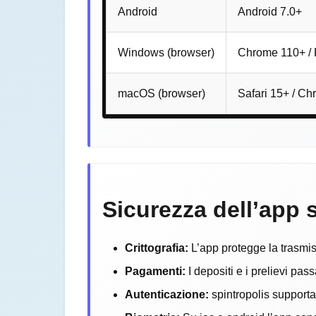
Android
Android 7.0+
Windows (browser)
Chrome 110+ / 
macOS (browser)
Safari 15+ / C
Sicurezza dell’app 
Crittografia:
L’app protegge la trasmiss
Pagamenti:
I depositi e i prelievi pas
Autenticazione:
spintropolis supporta 