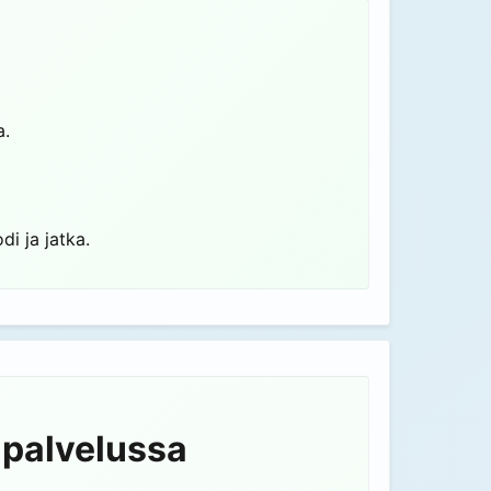
a.
di ja jatka.
s-palvelussa