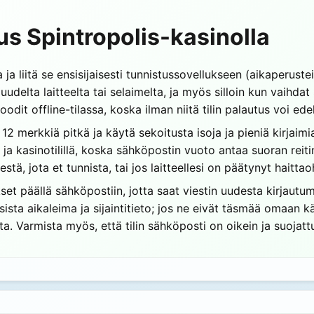
us Spintropolis-kasinolla
 ja liitä se ensisijaisesti tunnistussovellukseen (aikaperust
delta laitteelta tai selaimelta, ja myös silloin kun vaihdat 
dit offline-tilassa, koska ilman niitä tilin palautus voi edel
2 merkkiä pitkä ja käytä sekoitusta isoja ja pieniä kirjaim
a kasinotilillä, koska sähköpostin vuoto antaa suoran reitin
stä, jota et tunnista, tai jos laitteellesi on päätynyt haitta
set päällä sähköpostiin, jotta saat viestin uudesta kirjautum
sista aikaleima ja sijaintitieto; jos ne eivät täsmää omaan 
a. Varmista myös, että tilin sähköposti on oikein ja suojatt