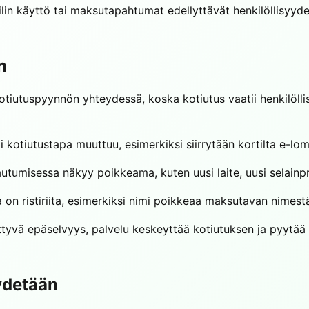
 tilin käyttö tai maksutapahtumat edellyttävät henkilöllisyy
n
otiutuspyynnön yhteydessä, koska kotiutus vaatii henkilöl
i kotiutustapa muuttuu, esimerkiksi siirrytään kortilta e-l
jautumisessa näkyy poikkeama, kuten uusi laite, uusi selainpr
sa on ristiriita, esimerkiksi nimi poikkeaa maksutavan nimestä
liittyvä epäselvyys, palvelu keskeyttää kotiutuksen ja pyytää 
yydetään