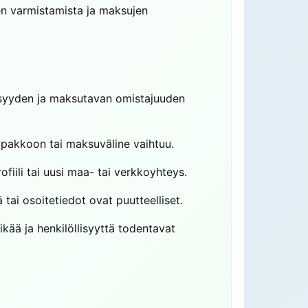
den varmistamista ja maksujen
lisyyden ja maksutavan omistajuuden
ompakkoon tai maksuväline vaihtuu.
ofiili tai uusi maa- tai verkkoyhteys.
 tai osoitetiedot ovat puutteelliset.
ikää ja henkilöllisyyttä todentavat