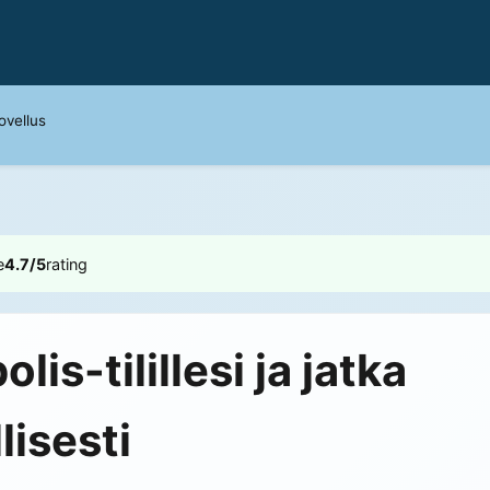
ovellus
e
4.7/5
rating
lis-tilillesi ja jatka
lisesti