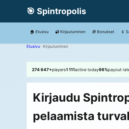
🎯 Spintropolis
🏠 Etusivu
🔐 Kirjautuminen
🎁 Bonukset
📱 S
Etusivu
Kirjautuminen
274 647+
players
1 111
active today
96%
payout rat
Kirjaudu Spintropo
pelaamista turval