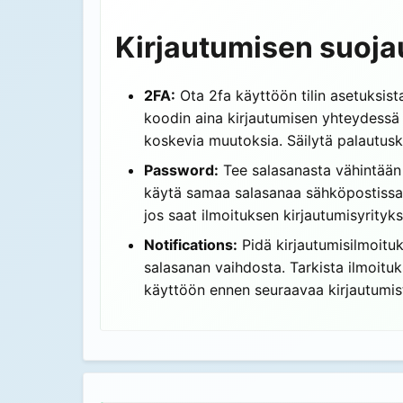
Kirjautumisen suoja
2FA:
Ota 2fa käyttöön tilin asetuksista
koodin aina kirjautumisen yhteydessä uu
koskevia muutoksia. Säilytä palautuskoo
Password:
Tee salasanasta vähintään 1
käytä samaa salasanaa sähköpostissa j
jos saat ilmoituksen kirjautumisyritykse
Notifications:
Pidä kirjautumisilmoituk
salasanan vaihdosta. Tarkista ilmoituk
käyttöön ennen seuraavaa kirjautumist