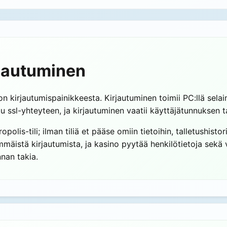
irjautuminen
ston kirjautumispainikkeesta. Kirjautuminen toimii PC:llä sela
tuu ssl-yhteyteen, ja kirjautuminen vaatii käyttäjätunnuksen 
polis-tili; ilman tiliä et pääse omiin tietoihin, talletushistor
immäistä kirjautumista, ja kasino pyytää henkilötietoja sekä
nan takia.