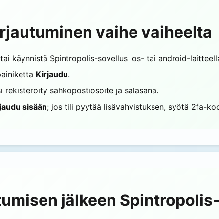
kirjautuminen vaihe vaiheelta
ai käynnistä Spintropolis-sovellus ios- tai android-laitteell
painiketta
Kirjaudu
.
i rekisteröity sähköpostiosoite ja salasana.
rjaudu sisään
; jos tili pyytää lisävahvistuksen, syötä 2fa-koo
autumisen jälkeen Spintropoli