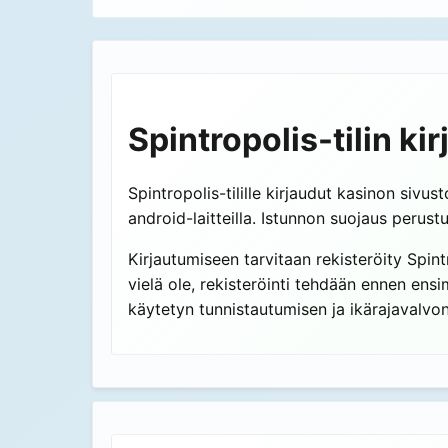
Spintropolis-tilin k
Spintropolis-tilille kirjaudut kasinon sivu
android-laitteilla. Istunnon suojaus perus
Kirjautumiseen tarvitaan rekisteröity Spintro
vielä ole, rekisteröinti tehdään ennen ens
käytetyn tunnistautumisen ja ikärajavalvon