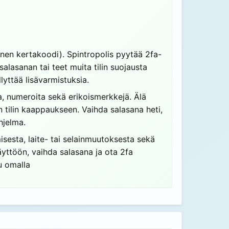
einen kertakoodi). Spintropolis pyytää 2fa-
salasanan tai teet muita tilin suojausta
lyttää lisävarmistuksia.
ia, numeroita sekä erikoismerkkejä. Älä
 tilin kaappaukseen. Vaihda salasana heti,
ohjelma.
isesta, laite- tai selainmuutoksesta sekä
käyttöön, vaihda salasana ja ota 2fa
u omalla