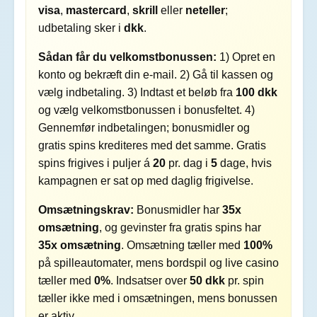
visa
,
mastercard
,
skrill
eller
neteller
;
udbetaling sker i
dkk
.
Sådan får du velkomstbonussen:
1) Opret en
konto og bekræft din e-mail. 2) Gå til kassen og
vælg indbetaling. 3) Indtast et beløb fra
100 dkk
og vælg velkomstbonussen i bonusfeltet. 4)
Gennemfør indbetalingen; bonusmidler og
gratis spins krediteres med det samme. Gratis
spins frigives i puljer á
20
pr. dag i
5
dage, hvis
kampagnen er sat op med daglig frigivelse.
Omsætningskrav:
Bonusmidler har
35x
omsætning
, og gevinster fra gratis spins har
35x omsætning
. Omsætning tæller med
100%
på spilleautomater, mens bordspil og live casino
tæller med
0%
. Indsatser over
50 dkk
pr. spin
tæller ikke med i omsætningen, mens bonussen
er aktiv.