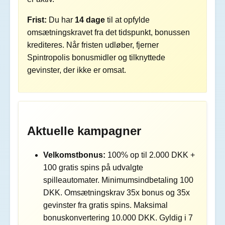
Frist:
Du har
14 dage
til at opfylde
omsætningskravet fra det tidspunkt, bonussen
krediteres. Når fristen udløber, fjerner
Spintropolis bonusmidler og tilknyttede
gevinster, der ikke er omsat.
Aktuelle kampagner
Velkomstbonus:
100% op til 2.000 DKK +
100 gratis spins på udvalgte
spilleautomater. Minimumsindbetaling 100
DKK. Omsætningskrav 35x bonus og 35x
gevinster fra gratis spins. Maksimal
bonuskonvertering 10.000 DKK. Gyldig i 7